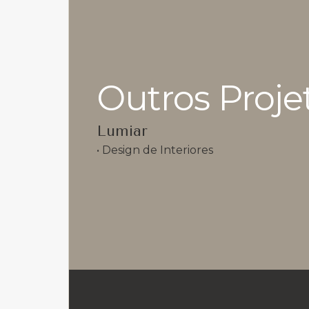
Outros Proje
Lumiar
• 
Design de Interiores